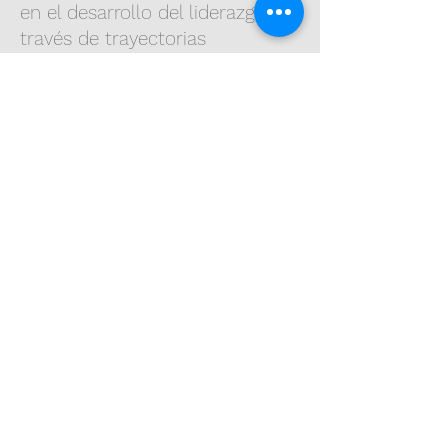
en el desarrollo del liderazgo a
través de trayectorias
educativas, aceleradoras de
liderazgo y plataformas que
visibilicen a líderes
guatemaltecos ejemplares.
Esta nueva dirección refleja lo
que aprendimos durante los
últimos cinco años. Seguimos
profundamente agradecidos con
las organizaciones que han
dado forma a nuestro camino
hasta aquí, y estamos
comprometidos a apoyar una
transición cuidadosa hacia este
próximo capítulo.